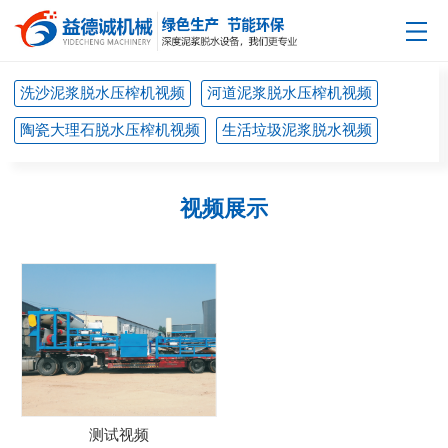
洗沙泥浆脱水压榨机视频
河道泥浆脱水压榨机视频
陶瓷大理石脱水压榨机视频
生活垃圾泥浆脱水视频
视频展示
测试视频