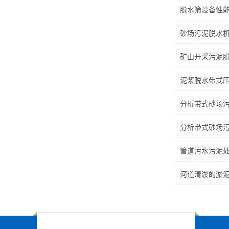
脱水筛设备性
砂场污泥脱水
矿山开采污泥
泥浆脱水带式
分析带式砂场
分析带式砂场
管道污水污泥
河道清淤的淤