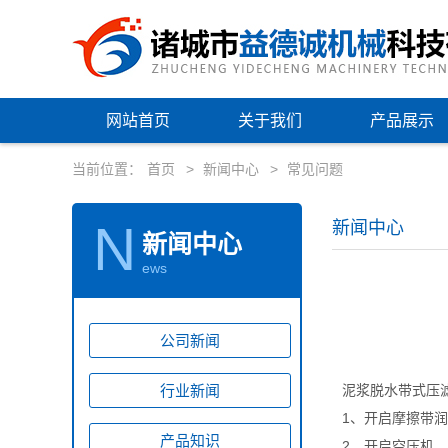
网站首页
关于我们
产品展示
当前位置：
首页
>
新闻中心
>
常见问题
N
新闻中心
新闻中心
ews
公司新闻
行业新闻
泥浆脱水带式压
1、开启摩擦带
产品知识
2、开启空压机