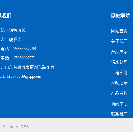
系我们
网站导航
国统一销售热线
网站首页
系人：联系人
关于我们
电话：15866567268
产品展示
电话：17030007771
污水处理
址：
山东省诸城市密州东路东首
工程实例
ail: 125575739@qq.com
视频展示
产品参数
新闻中心
联系我们
号
Sitemap
RSS