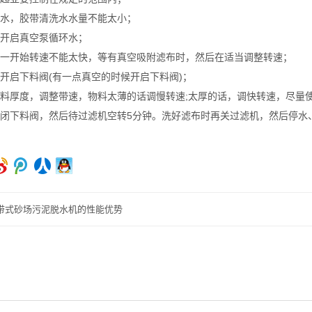
洗水，胶带清洗水水量不能太小；
，开启真空泵循环水；
，一开始转速不能太快，等有真空吸附滤布时，然后在适当调整转速；
开启下料阀(有一点真空的时候开启下料阀)；
物料厚度，调整带速，物料太薄的话调慢转速;太厚的话，调快转速，尽量使
关闭下料阀，然后待过滤机空转5分钟。洗好滤布时再关过滤机，然后停水
带式砂场污泥脱水机的性能优势